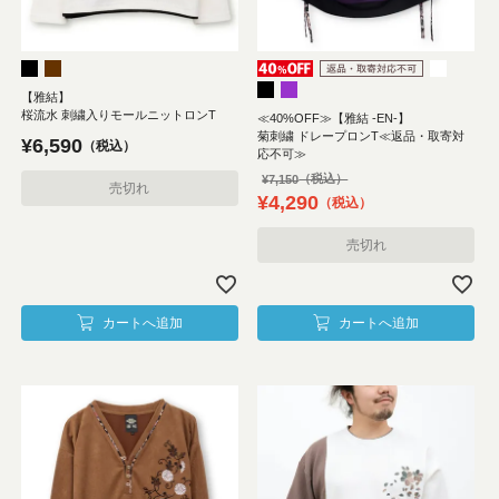
【雅結】
桜流水 刺繍入りモールニットロンT
≪40%OFF≫【雅結 -EN-】
菊刺繍 ドレープロンT≪返品・取寄対
¥
6,590
税込
応不可≫
¥
7,150
売切れ
¥
4,290
税込
売切れ
カートへ追加
カートへ追加