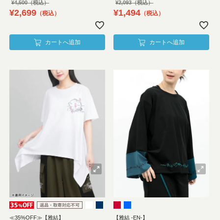
¥
4,500
¥
2,093
¥
2,699
¥
1,494
税込
税込
カートへ追加
カートへ追加
≪35%OFF≫【雅結】
【雅結 -EN-】