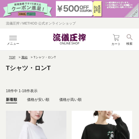
流儀圧搾 / METHOD 公式オンラインショップ
メニュー
検索
カート
TOP
雅結
Tシャツ・ロンT
Tシャツ・ロンT
18
件中
1
-
18
件表示
新着順
価格が安い順
価格が高い順