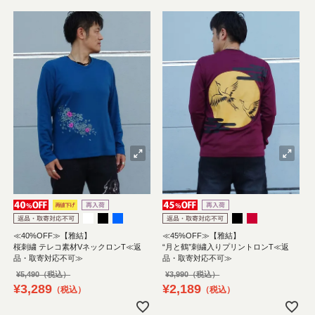
≪40%OFF≫【雅結】
≪45%OFF≫【雅結】
桜刺繍 テレコ素材VネックロンT≪返
“月と鶴”刺繍入りプリントロンT≪返
品・取寄対応不可≫
品・取寄対応不可≫
¥
5,490
¥
3,990
¥
3,289
¥
2,189
税込
税込