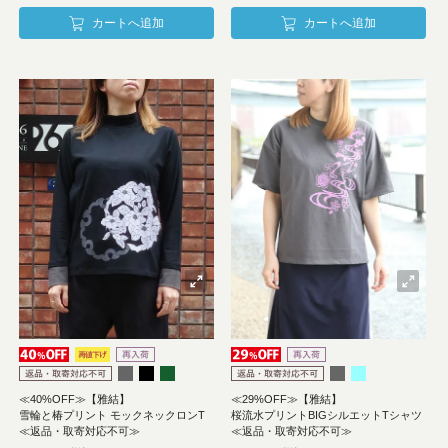
カートへ追加
カートへ追加
≪40%OFF≫【雅結】
≪29%OFF≫【雅結】
雪輪と椿プリント モックネックロンT
桜流水プリントBIGシルエットTシャツ
≪返品・取寄対応不可≫
≪返品・取寄対応不可≫