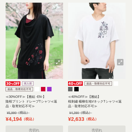
≪30%OFF≫【雅結 -EN-】
≪40%OFF≫【雅結】
陰桜プリント ドレープTシャツ≪返
桜刺繍 楊柳生地VネックTシャツ≪返
品・取寄対応不可≫
品・取寄対応不可≫
¥
5,990
¥
4,390
¥
4,194
¥
2,633
税込
税込
売切れ
売切れ