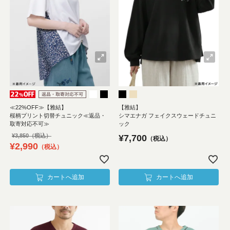
≪22%OFF≫【雅結】
【雅結】
桜柄プリント切替チュニック≪返品・
シマエナガ フェイクスウェードチュニ
取寄対応不可≫
ック
¥
3,850
¥
7,700
税込
¥
2,990
税込
カートへ追加
カートへ追加