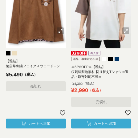
【雅結】
菊唐草刺繍フェイクスウェードロンT
≪32%OFF≫【雅結】
桜刺繍梨地素材 切り替えTシャツ≪返
¥
5,490
税込
品・取寄対応不可≫
¥
4,390
売切れ
¥
2,990
税込
売切れ
カートへ追加
カートへ追加