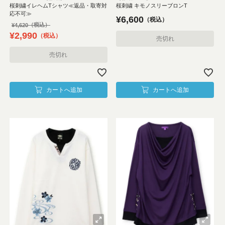
桜刺繍イレヘムTシャツ≪返品・取寄対
桜刺繍 キモノスリーブロンT
応不可≫
¥
6,600
税込
¥
4,620
¥
2,990
税込
売切れ
売切れ
カートへ追加
カートへ追加