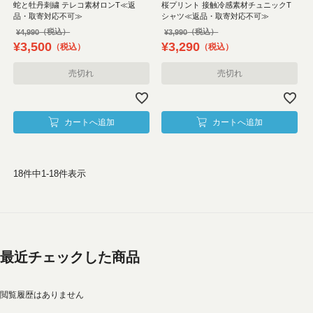
蛇と牡丹刺繍 テレコ素材ロンT≪返
桜プリント 接触冷感素材チュニックT
品・取寄対応不可≫
シャツ≪返品・取寄対応不可≫
¥
4,990
¥
3,990
¥
3,500
¥
3,290
税込
税込
売切れ
売切れ
カートへ追加
カートへ追加
18
件中
1
-
18
件表示
最近チェックした商品
閲覧履歴はありません