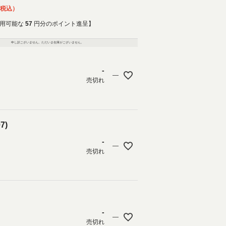
税込
用可能な
57
円分のポイント進呈】
申し訳ございません。ただいま在庫がございません。
-
—
売切れ
7)
-
—
売切れ
-
—
売切れ