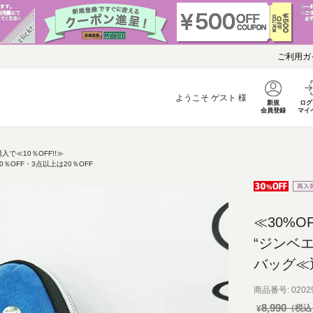
ご利用ガ
ようこそ
ゲスト
様
新規
ログ
会員登録
マイ
で≪10％OFF!!≫
OFF・3点以上は20％OFF
≪30%O
“ジンベ
バッグ≪
商品番号
0202
8,990
¥