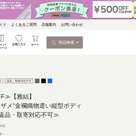
イド
よくあるご質問
店舗案内
お問い合わせ
商品検索
お気に入り
カート
イン/
ページ
FF≫【雅結】
エザメ”金襴織物遣い縦型ボディ
返品・取寄対応不可≫
946