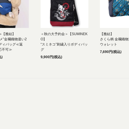
F≫【雅結】
＜秋の大予約会＞【SUMINEK
【雅結】
メ”金襴織物遣い2
O】
さくら柄 金襴織
Gボディバッグ≪返
“スミネコ”刺繍入りボディバッ
ウォレット
応不可≫
グ
7,690円(税込)
込)
9,900円(税込)