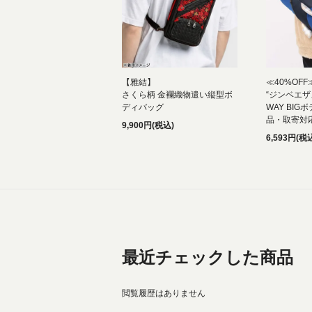
【雅結】
≪40%OF
さくら柄 金襴織物遣い縦型ボ
“ジンベエザ
ディバッグ
WAY BI
品・取寄対
9,900円(税込)
6,593円(税
最近チェックした商品
閲覧履歴はありません