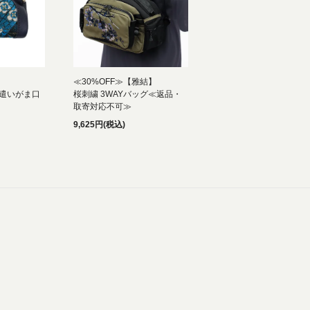
≪30%OFF≫【雅結】
物遣いがま口
桜刺繍 3WAYバッグ≪返品・
取寄対応不可≫
9,625円(税込)