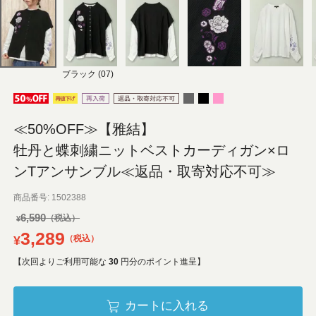
ブラック (07)
≪50%OFF≫【雅結】
牡丹と蝶刺繍ニットベストカーディガン×ロ
ンTアンサンブル≪返品・取寄対応不可≫
商品番号
1502388
6,590
¥
3,289
¥
税込
【次回よりご利用可能な
30
円分のポイント進呈】
カートに入れる