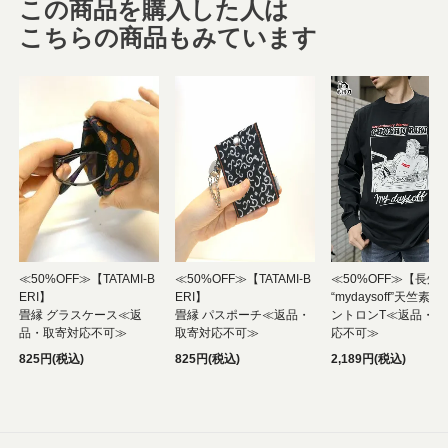
この商品を購入した人は
こちらの商品もみています
≪50%OFF≫【TATAMI-B
≪50%OFF≫【TATAMI-B
≪50%OFF≫【長州
ERI】
ERI】
“mydaysoff”天竺素
畳縁 グラスケース≪返
畳縁 パスポーチ≪返品・
ントロンT≪返品・取
品・取寄対応不可≫
取寄対応不可≫
応不可≫
825円(税込)
825円(税込)
2,189円(税込)