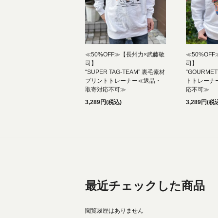
≪50%OFF≫【長州力×武藤敬
≪50%OF
司】
司】
“SUPER TAG-TEAM” 裏毛素材
“GOURME
プリントトレーナー≪返品・
トトレーナ
取寄対応不可≫
応不可≫
3,289円(税込)
3,289円(税
最近チェックした商品
閲覧履歴はありません