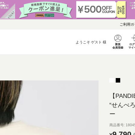
ご利用ガ
ようこそ
ゲスト
様
新規
ログ
会員登録
マイ
【PANDI
“せんべ
ー
商品番号
1804
9,790