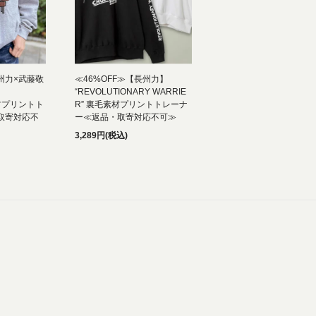
長州力×武藤敬
≪46%OFF≫【長州力】
“REVOLUTIONARY WARRIE
素材プリントト
R” 裏毛素材プリントトレーナ
取寄対応不
ー≪返品・取寄対応不可≫
3,289円(税込)