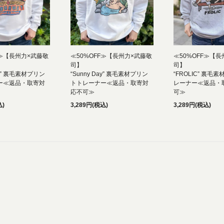
F≫【長州力×武藤敬
≪50%OFF≫【長州力×武藤敬
≪50%OFF≫【
司】
司】
T” 裏毛素材プリン
“Sunny Day” 裏毛素材プリン
“FROLIC” 裏毛
ー≪返品・取寄対
トトレーナー≪返品・取寄対
レーナー≪返品・
応不可≫
可≫
込)
3,289円(税込)
3,289円(税込)