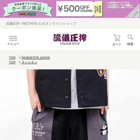
流儀圧搾 / METHOD 公式オンラインショップ
メニュー
検索
カート
TOP
PANDIESTA JAPAN
TOP
きゃらモン