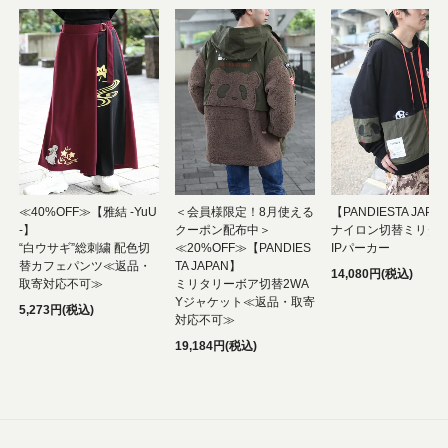
≪40%OFF≫【雅結 -YuU
＜会員様限定！8月使える
【PANDIESTA JAPA
-】
クーポン配布中＞
ナイロン切替ミリタリ
“白ウサギ”総刺繍 配色切
≪20%OFF≫【PANDIES
IPパーカー
替カフェパンツ≪返品・
TA JAPAN】
14,080円(税込)
取寄対応不可≫
ミリタリーボア切替2WA
Yジャケット≪返品・取寄
5,273円(税込)
対応不可≫
19,184円(税込)