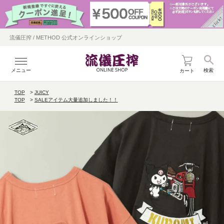
流儀圧搾 / METHOD 公式オンラインショップ
メニュー
検索
カート
TOP
JUICY
TOP
SALEアイテム大量追加しました！！