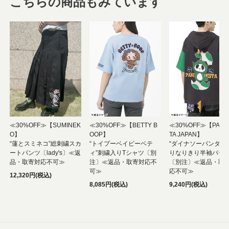
こちらの商品もみています
≪30%OFF≫【SUMINEK
≪30%OFF≫【BETTY B
≪30%OFF≫【PAND
O】
OOP】
TA JAPAN】
“蓮とスミネコ”総刺繍スカ
“トイプーベイビーベテ
“ダイナソーパンダ”
ートパンツ〔lady's〕≪返
ィ”刺繍入りTシャツ〔別
りなりきり半袖パー
品・取寄対応不可≫
注〕≪返品・取寄対応不
〔別注〕≪返品・取
可≫
応不可≫
12,320円(税込)
8,085円(税込)
9,240円(税込)