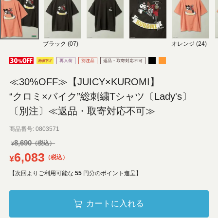
ブラック (07)
オレンジ (24)
≪30%OFF≫【JUICY×KUROMI】
“クロミ×バイク”総刺繍Tシャツ〔Lady's〕
〔別注〕≪返品・取寄対応不可≫
商品番号
0803571
8,690
¥
6,083
¥
税込
【次回よりご利用可能な
55
円分のポイント進呈】
カートに入れる