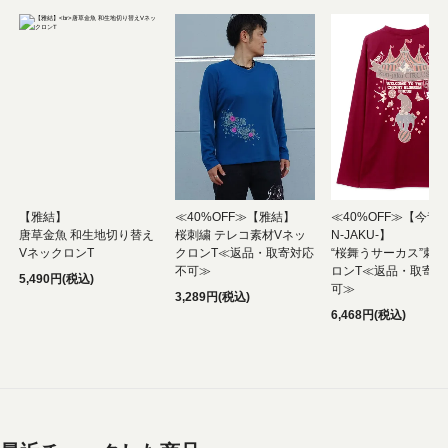
【雅結】
≪40%OFF≫【雅結】
≪40%OFF≫【今昔 -
唐草金魚 和生地切り替え
桜刺繍 テレコ素材Vネッ
N-JAKU-】
VネックロンT
クロンT≪返品・取寄対応
“桜舞うサーカス”刺
不可≫
ロンT≪返品・取寄対
5,490円(税込)
可≫
3,289円(税込)
6,468円(税込)