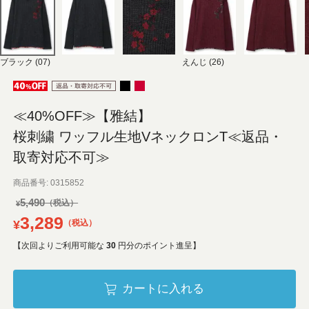
ブラック (07)
えんじ (26)
≪40%OFF≫【雅結】
桜刺繍 ワッフル生地VネックロンT≪返品・
取寄対応不可≫
商品番号
0315852
5,490
¥
3,289
¥
税込
【次回よりご利用可能な
30
円分のポイント進呈】
カートに入れる